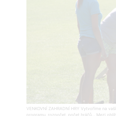
VENKOVNÍ ZAHRADNÍ HRY Vytvoříme na vaší 
programu, rozpočet, počet hráčů… Mezi oblíbe