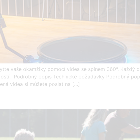
yťte vaše okamžiky pomocí videa se spinem 360°. Každý d
ejmostí. Podrobný popis Technické požadavky Podrobný popi
ená videa si můžete poslat na […]