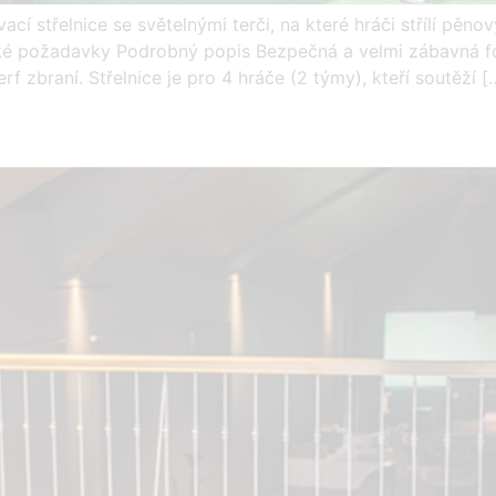
střelnice se světelnými terči, na které hráči střílí pěnov
ké požadavky Podrobný popis Bezpečná a velmi zábavná for
f zbraní. Střelnice je pro 4 hráče (2 týmy), kteří soutěží [