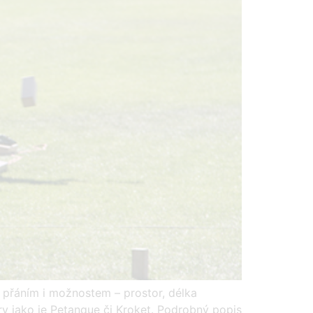
řáním i možnostem – prostor, délka
ry jako je Petanque či Kroket. Podrobný popis