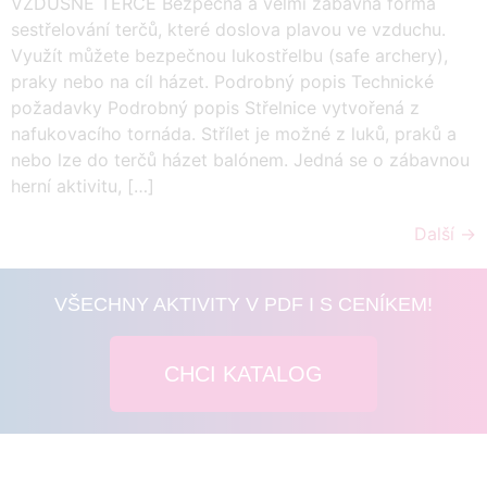
VZDUŠNÉ TERČE Bezpečná a velmi zábavná forma
sestřelování terčů, které doslova plavou ve vzduchu.
Využít můžete bezpečnou lukostřelbu (safe archery),
praky nebo na cíl házet. Podrobný popis Technické
požadavky Podrobný popis Střelnice vytvořená z
nafukovacího tornáda. Střílet je možné z luků, praků a
nebo lze do terčů házet balónem. Jedná se o zábavnou
herní aktivitu, […]
Další
→
VŠECHNY AKTIVITY V PDF I S CENÍKEM!
CHCI KATALOG