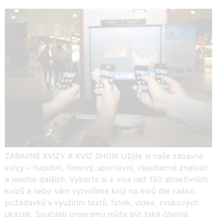
ZÁBAVNÉ KVÍZY A KVÍZ SHOW Užijte si naše zábavné
kvízy – hudební, filmový, sportovní, všeobecné znalosti
a mnoho dalších. Vyberte si z více než 150 atraktivních
kvízů a nebo vám vytvoříme kvíz na mírů dle vašich
požadavků s využitím textů, fotek, videa, zvukových
ukázek. Součástí programu může být také číselné,