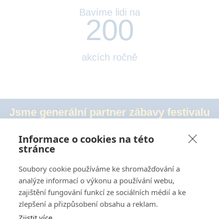
Bavíme lidi na
200
akcích ročně
Jsme generální partner zábavy festivalu
Fundays, 3.10.2026, Ostrava – Černá Louka
Informace o cookies na této
stránce
Soubory cookie používáme ke shromažďování a
analýze informací o výkonu a používání webu,
zajištění fungování funkcí ze sociálních médií a ke
zlepšení a přizpůsobení obsahu a reklam.
Mgr. David Wardas
+420 775 949 273
Zjistit více