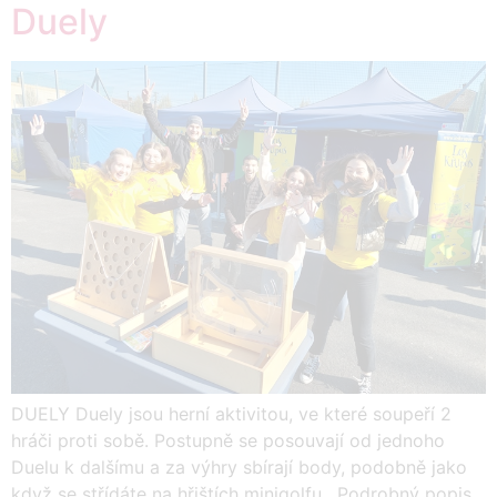
Duely
DUELY Duely jsou herní aktivitou, ve které soupeří 2
hráči proti sobě. Postupně se posouvají od jednoho
Duelu k dalšímu a za výhry sbírají body, podobně jako
když se střídáte na hřištích minigolfu. Podrobný popis